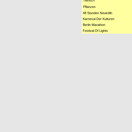
Tierisch
Pflanzen
48 Stunden Neukölln
Karneval Der Kulturen
Berlin Marathon
Festival Of Lights